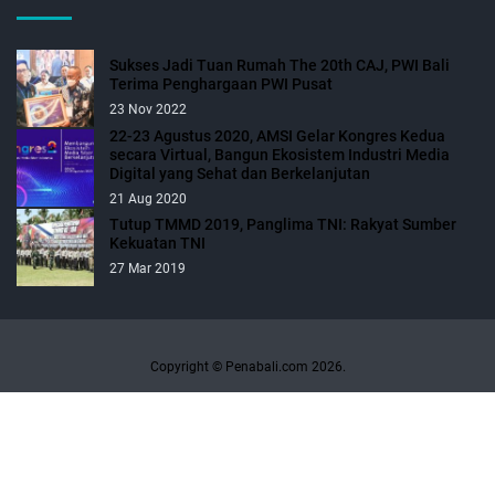
Sukses Jadi Tuan Rumah The 20th CAJ, PWI Bali
Terima Penghargaan PWI Pusat
23 Nov 2022
22-23 Agustus 2020, AMSI Gelar Kongres Kedua
secara Virtual, Bangun Ekosistem Industri Media
Digital yang Sehat dan Berkelanjutan
21 Aug 2020
Tutup TMMD 2019, Panglima TNI: Rakyat Sumber
Kekuatan TNI
27 Mar 2019
Copyright © Penabali.com 2026.