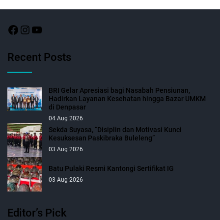
Recent Posts
BRI Gelar Apresiasi bagi Nasabah Pensiunan,
Hadirkan Layanan Kesehatan hingga Bazar UMKM
di Denpasar
04 Aug 2026
Sekda Suyasa, “Disiplin dan Motivasi Kunci
Kesuksesan Paskibraka Buleleng”
03 Aug 2026
Batu Pulaki Resmi Kantongi Sertifikat IG
03 Aug 2026
Editor’s Pick