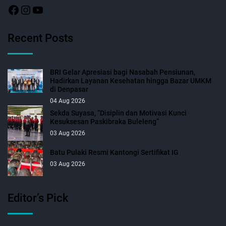
Recent Posts
BRI Gelar Apresiasi bagi Nasabah Pensiunan,
Hadirkan Layanan Kesehatan hingga Bazar UMKM
di Denpasar
04 Aug 2026
Sekda Suyasa, “Disiplin dan Motivasi Kunci
Kesuksesan Paskibraka Buleleng”
03 Aug 2026
Batu Pulaki Resmi Kantongi Sertifikat IG
03 Aug 2026
Editor’s Pick