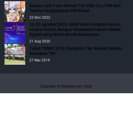
Sukses Jadi Tuan Rumah The 20th CAJ, PWI Bali
Terima Penghargaan PWI Pusat
23 Nov 2022
22-23 Agustus 2020, AMSI Gelar Kongres Kedua
secara Virtual, Bangun Ekosistem Industri Media
Digital yang Sehat dan Berkelanjutan
21 Aug 2020
Tutup TMMD 2019, Panglima TNI: Rakyat Sumber
Kekuatan TNI
27 Mar 2019
Copyright © Penabali.com 2026.