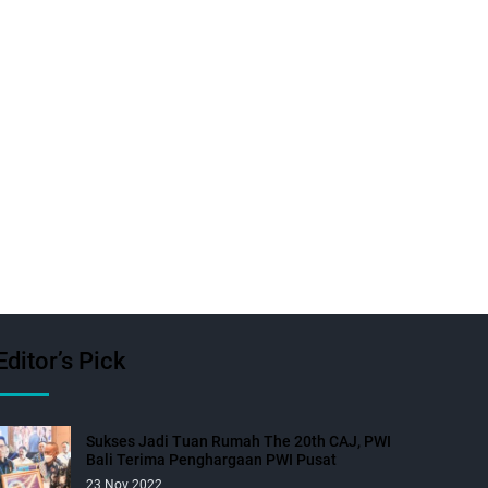
Editor’s Pick
Sukses Jadi Tuan Rumah The 20th CAJ, PWI
Bali Terima Penghargaan PWI Pusat
23 Nov 2022