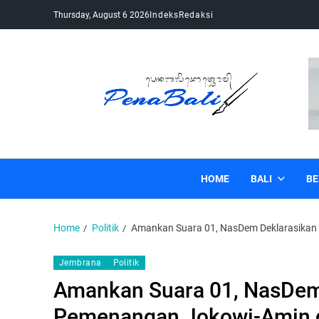
Thursday, August 6 2026
Indeks
Redaksi
Pena Bali
Kabar Bali Terkini, Media Bali, Berita Bali
HOME
BALI
BE
Home
Politik
Amankan Suara 01, NasDem Deklarasika
Jembrana
Politik
Amankan Suara 01, NasDem
Pemenangan Jokowi-Amin 