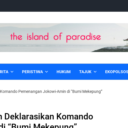
RITA
PERISTIWA
HUKUM
TAJUK
EKOPOLSO
n Komando Pemenangan Jokowi-Amin di “Bumi Mekepung”
 Deklarasikan Komando
di “Bumi Mekepung”