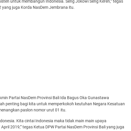
onsisten untuk membangun Indonesia. Seng Jokowi Seng Keren,” tegas
2 yang juga Korda NasDem Jembrana itu.
in Partai NasDem Provinsi Bali Ida Bagus Oka Gunastawa
 penting bagi kita untuk memperkokoh keutuhan Negara Kesatuan
emenangkan paslon nomor urut 01 itu.
Indonesia. Kita cintai Indonesia maka tidak main main upaya
ril 2019,” tegas Ketua DPW Partai NasDem Provinsi Bali yang juga