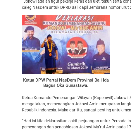
“Jokowi adalah figur pekerja keras dan ulet, tekun serta k
caleg NasDem untuk DPRD Bali dapil Jembrana nomor urut 
Ketua DPW Partai NasDem Provinsi Bali Ida
Bagus Oka Gunastawa.
Ketua Komando Pemenangan Wilayah (Kopemwil) Jokowi- Am
mengatakan, memenangkan Jokowi-Amin merupakan langkah
Republik Indonesia. Maka dari itu, sangat penting untuk m
“Hari ini kita deklarasikan spirit perjuangan untuk Persada 
pemenangan dan pencoblosan Jokowi-Ma’ruf Amin pada 17 Ap