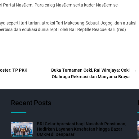
i Partai NasDem. Para caleg NasDem serta kader NasDem se-
a seperti tari-tarian, atraksi Tari Makepung-Sebual, Jegog, dan atraksi
rbisa dan edukasi dunia reptil oleh Bali Reptille Reacue Bali. (red)
Koster: TP PKK
Buka Turnamen Ceki, Rai Wirajaya: Ceki
→
Olahraga Rekreasi dan Manyama Braya
Recent Posts
BRI Gelar Apresiasi bagi Nasabah Pensiunan,
Hadirkan Layanan Kesehatan hingga Bazar
UMKM di Denpasar