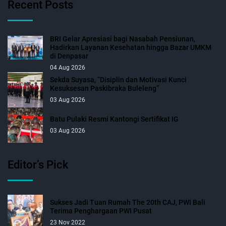
Recent Posts
BRI Gelar Apresiasi bagi Nasabah Pensiunan,
Hadirkan Layanan Kesehatan hingga Bazar UMKM
di Denpasar
04 Aug 2026
Sekda Suyasa, “Disiplin dan Motivasi Kunci
Kesuksesan Paskibraka Buleleng”
03 Aug 2026
Batu Pulaki Resmi Kantongi Sertifikat IG
03 Aug 2026
Editor’s Pick
Sukses Jadi Tuan Rumah The 20th CAJ, PWI Bali
Terima Penghargaan PWI Pusat
23 Nov 2022