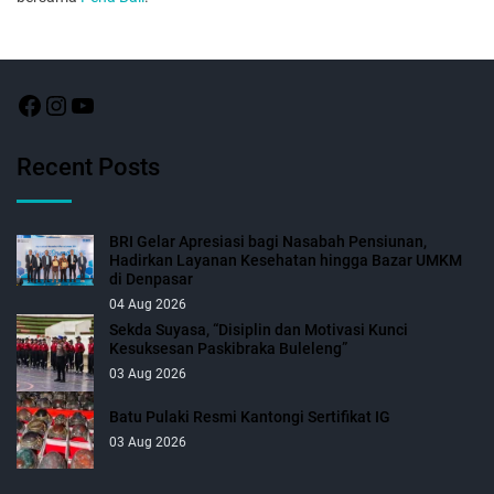
Recent Posts
BRI Gelar Apresiasi bagi Nasabah Pensiunan,
Hadirkan Layanan Kesehatan hingga Bazar UMKM
di Denpasar
04 Aug 2026
Sekda Suyasa, “Disiplin dan Motivasi Kunci
Kesuksesan Paskibraka Buleleng”
03 Aug 2026
Batu Pulaki Resmi Kantongi Sertifikat IG
03 Aug 2026