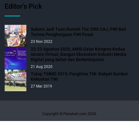
Editor’s Pick
Sukses Jadi Tuan Rumah The 20th CAJ, PWI Bali
Terima Penghargaan PWI Pusat
23 Nov 2022
22-23 Agustus 2020, AMSI Gelar Kongres Kedua
secara Virtual, Bangun Ekosistem Industri Media
Digital yang Sehat dan Berkelanjutan
21 Aug 2020
Tutup TMMD 2019, Panglima TNI: Rakyat Sumber
Kekuatan TNI
27 Mar 2019
Copyright © Penabali.com 2026.