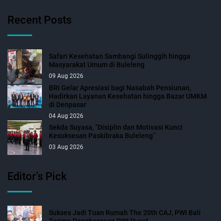
Recent Posts
Safari Kesehatan Sambangi Sulinggih hingga
Masyarakat Umum di Buleleng
09 Aug 2026
BRI Gelar Apresiasi bagi Nasabah Pensiunan,
Hadirkan Layanan Kesehatan hingga Bazar UMKM
di Denpasar
04 Aug 2026
Sekda Suyasa, “Disiplin dan Motivasi Kunci
Kesuksesan Paskibraka Buleleng”
03 Aug 2026
Editor’s Pick
Sukses Jadi Tuan Rumah The 20th CAJ, PWI Bali