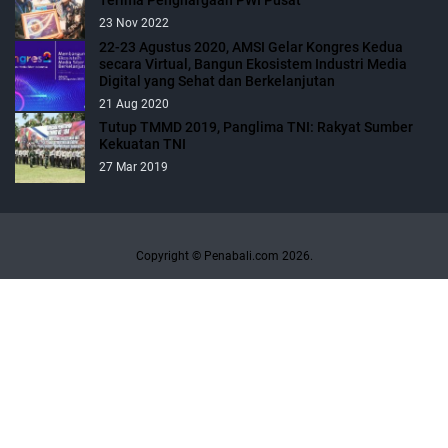
Terima Penghargaan PWI Pusat
23 Nov 2022
22-23 Agustus 2020, AMSI Gelar Kongres Kedua
secara Virtual, Bangun Ekosistem Industri Media
Digital yang Sehat dan Berkelanjutan
21 Aug 2020
Tutup TMMD 2019, Panglima TNI: Rakyat Sumber
Kekuatan TNI
27 Mar 2019
Copyright © Penabali.com 2026.