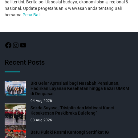
bali terkini. Berita politik sosial budaya, ekonomi bisnis, regional &
nasional. Update pengetahuan & wawasan anda tentang Bali
bersama
Pena Bali
.
Recent Posts
BRI Gelar Apresiasi bagi Nasabah Pensiunan,
Hadirkan Layanan Kesehatan hingga Bazar UMKM
di Denpasar
04 Aug 2026
Sekda Suyasa, “Disiplin dan Motivasi Kunci
Kesuksesan Paskibraka Buleleng”
03 Aug 2026
Batu Pulaki Resmi Kantongi Sertifikat IG