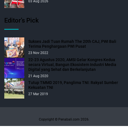
03 Aug 2026
Editor’s Pick
Sukses Jadi Tuan Rumah The 20th CAJ, PWI Bali
Terima Penghargaan PWI Pusat
23 Nov 2022
22-23 Agustus 2020, AMSI Gelar Kongres Kedua
secara Virtual, Bangun Ekosistem Industri Media
Digital yang Sehat dan Berkelanjutan
21 Aug 2020
Tutup TMMD 2019, Panglima TNI: Rakyat Sumber
Kekuatan TNI
27 Mar 2019
Copyright © Penabali.com 2026.