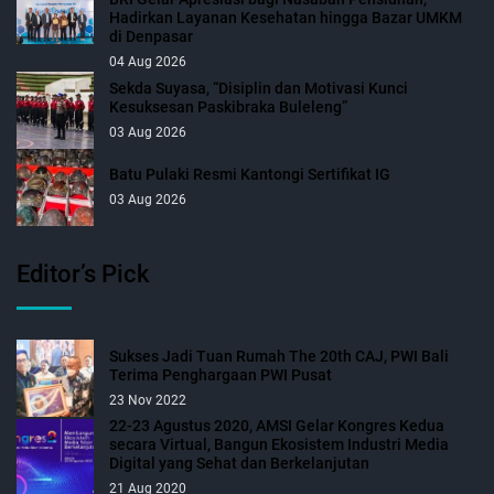
Hadirkan Layanan Kesehatan hingga Bazar UMKM
di Denpasar
04 Aug 2026
Sekda Suyasa, “Disiplin dan Motivasi Kunci
Kesuksesan Paskibraka Buleleng”
03 Aug 2026
Batu Pulaki Resmi Kantongi Sertifikat IG
03 Aug 2026
Editor’s Pick
Sukses Jadi Tuan Rumah The 20th CAJ, PWI Bali
Terima Penghargaan PWI Pusat
23 Nov 2022
22-23 Agustus 2020, AMSI Gelar Kongres Kedua
secara Virtual, Bangun Ekosistem Industri Media
Digital yang Sehat dan Berkelanjutan
21 Aug 2020