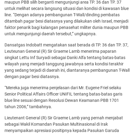
maupun PBB silih berganti mengunjungi area TP. 36 dan TP. 37
untuk melihat secara langsung situasi dan kondisi di kawasan blue
line. “Dengan adanya pembangunan T-Wall/dinding pembatas
ditambah pagar besi diatasnya yang dilakukan oleh Israel, menjadi
faktor penarik bagi kalangan penasehat militer dunia maupun PBB
untuk mengunjungi daerah tersebut,” ungkapnya.
Dansatgas Indobatt mengatakan saat berada di TP. 36 dan TP. 37,
Leuteunan General (R) Sir Graeme Lamb menerima paparan
singkat Lettu Inf Suryadi sebagai Danki Alfa tentang batas-batas
wilayah yang menjadi tanggung jawabnya serta kondisi terakhir
yang sedang terjadi di daerah ini, diantaranya pembangunan T-Wall
dengan pagar besi diatasnya.
“Mereka juga menerima penjelasan dari Mr. Eugene Friel selaku
Senior Political Affairs Officer UNIFIL tentang batas-batas garis
blue line sesuai dengan Resolusi Dewan Keamanan PBB 1701
tahun 2006,” tambahnya.
Lieutenant General (R) Sir Graeme Lamb yang pernah menjabat
sebagai Wakil Komandan Pasukan Multinasional di Irak
menyampaikan apresiasi positipnya kepada Pasukan Garuda