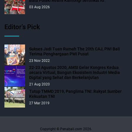
Batu Pulaki Resmi Kantongi Sertifikat IG
03 Aug 2026
Editor’s Pick
Sukses Jadi Tuan Rumah The 20th CAJ, PWI Bali
Terima Penghargaan PWI Pusat
23 Nov 2022
22-23 Agustus 2020, AMSI Gelar Kongres Kedua
secara Virtual, Bangun Ekosistem Industri Media
Digital yang Sehat dan Berkelanjutan
21 Aug 2020
Tutup TMMD 2019, Panglima TNI: Rakyat Sumber
Kekuatan TNI
27 Mar 2019
Copyright © Penabali.com 2026.