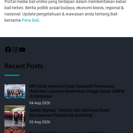
Portal media bali online yang terdepan dalam memberitakan kabar
bali terkini. Berita politik sosial budaya, ekonomi bisnis, regional &
nasional. Update pengetahuan & wawasan anda tentang Bali
bersama
Pena Bali
.
Recent Posts
BRI Gelar Apresiasi bagi Nasabah Pensiunan,
Hadirkan Layanan Kesehatan hingga Bazar UMKM
di Denpasar
04 Aug 2026
Sekda Suyasa, “Disiplin dan Motivasi Kunci
Kesuksesan Paskibraka Buleleng”
03 Aug 2026