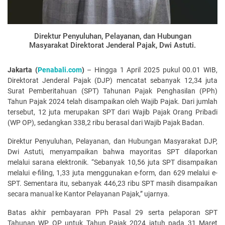
Direktur Penyuluhan, Pelayanan, dan Hubungan
Masyarakat Direktorat Jenderal Pajak, Dwi Astuti.
Jakarta (
Penabali.com
)
– Hingga 1 April 2025 pukul 00.01 WIB,
Direktorat Jenderal Pajak (DJP) mencatat sebanyak 12,34 juta
Surat Pemberitahuan (SPT) Tahunan Pajak Penghasilan (PPh)
Tahun Pajak 2024 telah disampaikan oleh Wajib Pajak. Dari jumlah
tersebut, 12 juta merupakan SPT dari Wajib Pajak Orang Pribadi
(WP OP), sedangkan 338,2 ribu berasal dari Wajib Pajak Badan.
Direktur Penyuluhan, Pelayanan, dan Hubungan Masyarakat DJP,
Dwi Astuti, menyampaikan bahwa mayoritas SPT dilaporkan
melalui sarana elektronik. “Sebanyak 10,56 juta SPT disampaikan
melalui e-filing, 1,33 juta menggunakan e-form, dan 629 melalui e-
SPT. Sementara itu, sebanyak 446,23 ribu SPT masih disampaikan
secara manual ke Kantor Pelayanan Pajak,” ujarnya.
Batas akhir pembayaran PPh Pasal 29 serta pelaporan SPT
Tahunan WP OP untuk Tahun Pajak 2024 jatuh pada 31 Maret