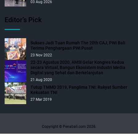
03 Aug 2026
Editor’s Pick
Sukses Jadi Tuan Rumah The 20th CAJ, PWI Bali
Terima Penghargaan PWI Pusat
23 Nov 2022
22-23 Agustus 2020, AMSI Gelar Kongres Kedua
secara Virtual, Bangun Ekosistem Industri Media
Digital yang Sehat dan Berkelanjutan
21 Aug 2020
Tutup TMMD 2019, Panglima TNI: Rakyat Sumber
Kekuatan TNI
27 Mar 2019
Copyright © Penabali.com 2026.