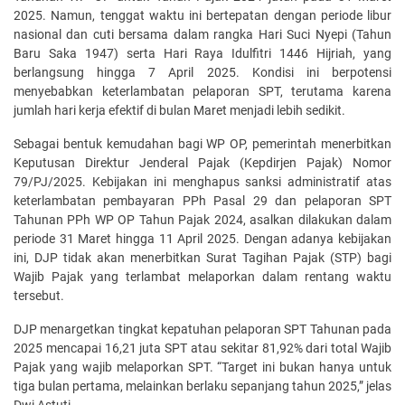
2025. Namun, tenggat waktu ini bertepatan dengan periode libur
nasional dan cuti bersama dalam rangka Hari Suci Nyepi (Tahun
Baru Saka 1947) serta Hari Raya Idulfitri 1446 Hijriah, yang
berlangsung hingga 7 April 2025. Kondisi ini berpotensi
menyebabkan keterlambatan pelaporan SPT, terutama karena
jumlah hari kerja efektif di bulan Maret menjadi lebih sedikit.
Sebagai bentuk kemudahan bagi WP OP, pemerintah menerbitkan
Keputusan Direktur Jenderal Pajak (Kepdirjen Pajak) Nomor
79/PJ/2025. Kebijakan ini menghapus sanksi administratif atas
keterlambatan pembayaran PPh Pasal 29 dan pelaporan SPT
Tahunan PPh WP OP Tahun Pajak 2024, asalkan dilakukan dalam
periode 31 Maret hingga 11 April 2025. Dengan adanya kebijakan
ini, DJP tidak akan menerbitkan Surat Tagihan Pajak (STP) bagi
Wajib Pajak yang terlambat melaporkan dalam rentang waktu
tersebut.
DJP menargetkan tingkat kepatuhan pelaporan SPT Tahunan pada
2025 mencapai 16,21 juta SPT atau sekitar 81,92% dari total Wajib
Pajak yang wajib melaporkan SPT. “Target ini bukan hanya untuk
tiga bulan pertama, melainkan berlaku sepanjang tahun 2025,” jelas
Dwi Astuti.