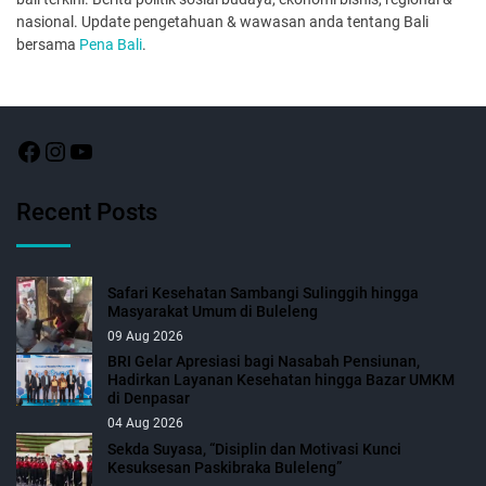
nasional. Update pengetahuan & wawasan anda tentang Bali
bersama
Pena Bali
.
Recent Posts
Safari Kesehatan Sambangi Sulinggih hingga
Masyarakat Umum di Buleleng
09 Aug 2026
BRI Gelar Apresiasi bagi Nasabah Pensiunan,
Hadirkan Layanan Kesehatan hingga Bazar UMKM
di Denpasar
04 Aug 2026
Sekda Suyasa, “Disiplin dan Motivasi Kunci
Kesuksesan Paskibraka Buleleng”