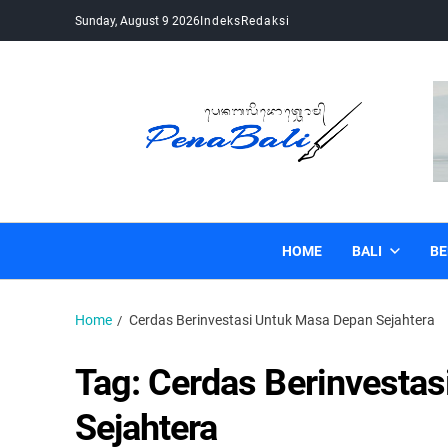
Sunday, August 9 2026
Indeks
Redaksi
Pena Bali
Kabar Bali Terkini, Media Bali, Berita Bali
HOME
BALI
BE
Home
Cerdas Berinvestasi Untuk Masa Depan Sejahtera
Tag:
Cerdas Berinvesta
Sejahtera