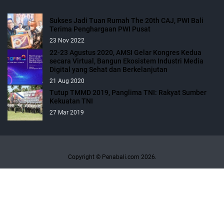
Sukses Jadi Tuan Rumah The 20th CAJ, PWI Bali
Terima Penghargaan PWI Pusat
23 Nov 2022
22-23 Agustus 2020, AMSI Gelar Kongres Kedua
secara Virtual, Bangun Ekosistem Industri Media
Digital yang Sehat dan Berkelanjutan
21 Aug 2020
Tutup TMMD 2019, Panglima TNI: Rakyat Sumber
Kekuatan TNI
27 Mar 2019
Copyright © Penabali.com 2026.