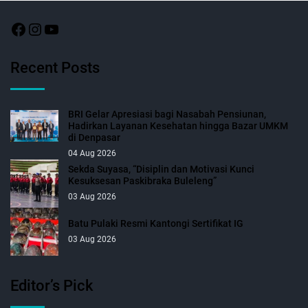
Recent Posts
BRI Gelar Apresiasi bagi Nasabah Pensiunan,
Hadirkan Layanan Kesehatan hingga Bazar UMKM
di Denpasar
04 Aug 2026
Sekda Suyasa, “Disiplin dan Motivasi Kunci
Kesuksesan Paskibraka Buleleng”
03 Aug 2026
Batu Pulaki Resmi Kantongi Sertifikat IG
03 Aug 2026
Editor’s Pick