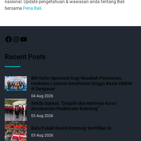
nasional. Update pengetahuan & wawasan anda tentang Bali
bersama
Pena Bali
.
Recent Posts
BRI Gelar Apresiasi bagi Nasabah Pensiunan,
Hadirkan Layanan Kesehatan hingga Bazar UMKM
di Denpasar
04 Aug 2026
Sekda Suyasa, “Disiplin dan Motivasi Kunci
Kesuksesan Paskibraka Buleleng”
03 Aug 2026
Batu Pulaki Resmi Kantongi Sertifikat IG
03 Aug 2026