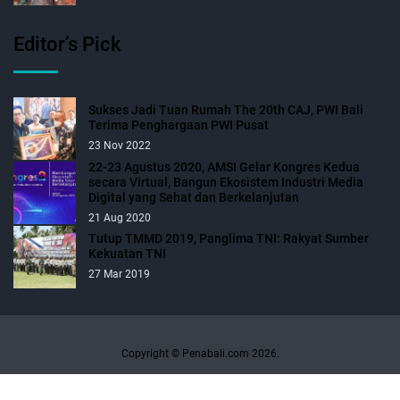
Editor’s Pick
Sukses Jadi Tuan Rumah The 20th CAJ, PWI Bali
Terima Penghargaan PWI Pusat
23 Nov 2022
22-23 Agustus 2020, AMSI Gelar Kongres Kedua
secara Virtual, Bangun Ekosistem Industri Media
Digital yang Sehat dan Berkelanjutan
21 Aug 2020
Tutup TMMD 2019, Panglima TNI: Rakyat Sumber
Kekuatan TNI
27 Mar 2019
Copyright © Penabali.com 2026.