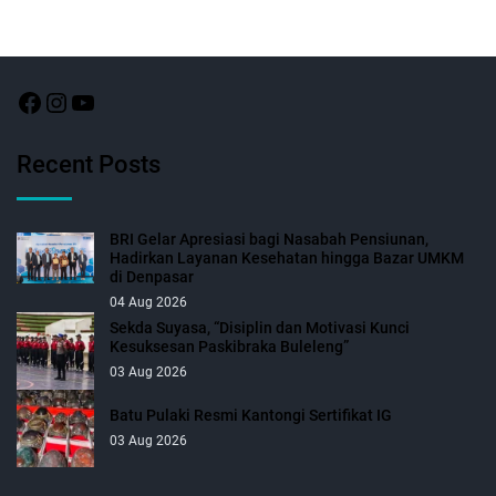
Recent Posts
BRI Gelar Apresiasi bagi Nasabah Pensiunan,
Hadirkan Layanan Kesehatan hingga Bazar UMKM
di Denpasar
04 Aug 2026
Sekda Suyasa, “Disiplin dan Motivasi Kunci
Kesuksesan Paskibraka Buleleng”
03 Aug 2026
Batu Pulaki Resmi Kantongi Sertifikat IG
03 Aug 2026