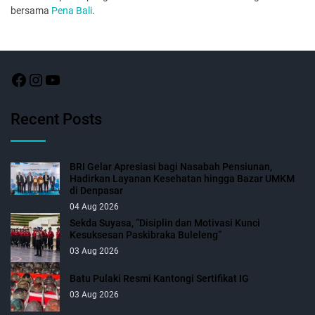
bersama
Pena Bali
.
Recent Posts
BRI Gelar Apresiasi bagi Nasabah Pensiunan,
Hadirkan Layanan Kesehatan hingga Bazar UMKM
di Denpasar
04 Aug 2026
Sekda Suyasa, “Disiplin dan Motivasi Kunci
Kesuksesan Paskibraka Buleleng”
03 Aug 2026
Batu Pulaki Resmi Kantongi Sertifikat IG
03 Aug 2026