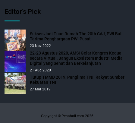
Editor’s Pick
Sukses Jadi Tuan Rumah The 20th CAJ, PWI Bali
Terima Penghargaan PWI Pusat
23 Nov 2022
22-23 Agustus 2020, AMSI Gelar Kongres Kedua
secara Virtual, Bangun Ekosistem Industri Media
Digital yang Sehat dan Berkelanjutan
21 Aug 2020
Tutup TMMD 2019, Panglima TNI: Rakyat Sumber
Kekuatan TNI
27 Mar 2019
Copyright © Penabali.com 2026.