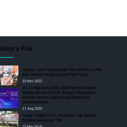
Editor’s Pick
Sukses Jadi Tuan Rumah The 20th CAJ, PWI
Bali Terima Penghargaan PWI Pusat
23 Nov 2022
22-23 Agustus 2020, AMSI Gelar Kongres
Kedua secara Virtual, Bangun Ekosistem
Industri Media Digital yang Sehat dan
Berkelanjutan
21 Aug 2020
Tutup TMMD 2019, Panglima TNI: Rakyat
Sumber Kekuatan TNI
27 Mar 2019