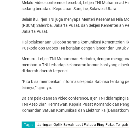
Melalui video conference tersebut, Letjen TNI Muhammad He
sedang berada di Kepulauan Sangihe, Sulawesi Utara.
Selain itu, Irjen TNI juga menyapa Menteri Kesehatan Nil
(RSCM) Salemba, Jakarta Pusat, dan Sekjen Kementerian P
Jakarta Pusat.
Hal pelaksanaan uji coba sarana komunikasi Kementerian Ko
Puskodalops Mabes TNI berjalan dengan lancar dan untuk v
Menurut Letjen TNI Muhammad Herindra, dengan menggunak
membantu TNI terhadap kelancaran komunikasi yang diperl
di daerah-daerah terpencil.
“Kita bisa memberikan informasi kepada Babinsa tentang p
lainnya,” ujarnya.
Dalam pelaksanaan video conference, Irjen TNI didampingi 
TNI Asep Dian Hermawan, Kepala Pusat Komando dan Pengend
Komandan Satuan Komunikasi dan Elektronika (Dansatkomlek)
Tags
Jaringan Optik Bawah Laut Palapa Ring Paket Tengah