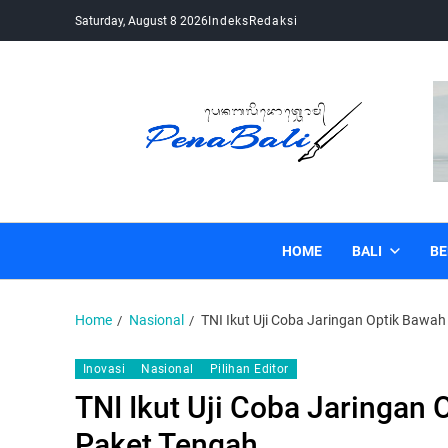
Saturday, August 8 2026
Indeks
Redaksi
Pena Bali
Kabar Bali Terkini, Media Bali, Berita Bali
HOME
BALI
BE
Home
Nasional
TNI Ikut Uji Coba Jaringan Optik Bawa
Inovasi
Nasional
Pilihan Editor
TNI Ikut Uji Coba Jaringan
Paket Tengah