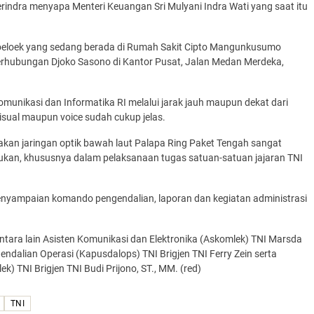
rindra menyapa Menteri Keuangan Sri Mulyani Indra Wati yang saat itu
a Moeloek yang sedang berada di Rumah Sakit Cipto Mangunkusumo
erhubungan Djoko Sasono di Kantor Pusat, Jalan Medan Merdeka,
munikasi dan Informatika RI melalui jarak jauh maupun dekat dari
isual maupun voice sudah cukup jelas.
an jaringan optik bawah laut Palapa Ring Paket Tengah sangat
ukan, khususnya dalam pelaksanaan tugas satuan-satuan jajaran TNI
enyampaian komando pengendalian, laporan dan kegiatan administrasi
antara lain Asisten Komunikasi dan Elektronika (Askomlek) TNI Marsda
alian Operasi (Kapusdalops) TNI Brigjen TNI Ferry Zein serta
 TNI Brigjen TNI Budi Prijono, ST., MM. (red)
TNI