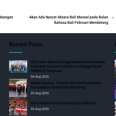
imbangan
Akan Ada Nyurat Aksara Bali Massal pada Bulan
→
Bahasa Bali Februari Mendatang
Recent Posts
BRI Gelar Apresiasi bagi Nasabah Pensiunan,
Hadirkan Layanan Kesehatan hingga Bazar
UMKM di Denpasar
04 Aug 2026
Sekda Suyasa, “Disiplin dan Motivasi Kunci
Kesuksesan Paskibraka Buleleng”
03 Aug 2026
Batu Pulaki Resmi Kantongi Sertifikat IG
03 Aug 2026