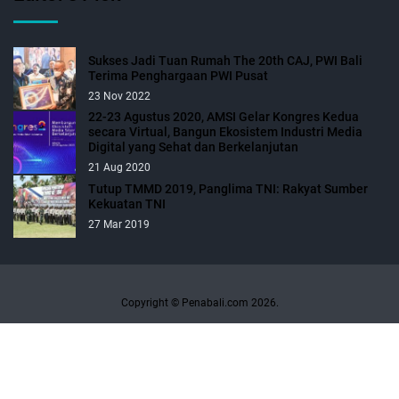
Sukses Jadi Tuan Rumah The 20th CAJ, PWI Bali
Terima Penghargaan PWI Pusat
23 Nov 2022
22-23 Agustus 2020, AMSI Gelar Kongres Kedua
secara Virtual, Bangun Ekosistem Industri Media
Digital yang Sehat dan Berkelanjutan
21 Aug 2020
Tutup TMMD 2019, Panglima TNI: Rakyat Sumber
Kekuatan TNI
27 Mar 2019
Copyright © Penabali.com 2026.