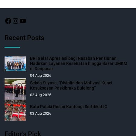
Recent Posts
BRI Gelar Apresiasi bagi Nasabah Pensiunan,
Hadirkan Layanan Kesehatan hingga Bazar UMKM
di Denpasar
04 Aug 2026
Sekda Suyasa, “Disiplin dan Motivasi Kunci
Kesuksesan Paskibraka Buleleng”
03 Aug 2026
Batu Pulaki Resmi Kantongi Sertifikat IG
03 Aug 2026
Editor’s Pick