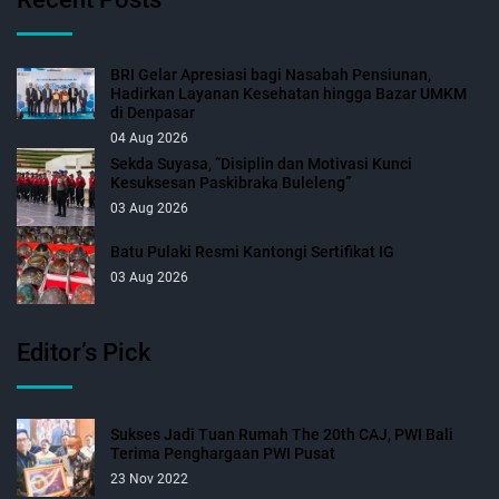
BRI Gelar Apresiasi bagi Nasabah Pensiunan,
Hadirkan Layanan Kesehatan hingga Bazar UMKM
di Denpasar
04 Aug 2026
Sekda Suyasa, “Disiplin dan Motivasi Kunci
Kesuksesan Paskibraka Buleleng”
03 Aug 2026
Batu Pulaki Resmi Kantongi Sertifikat IG
03 Aug 2026
Editor’s Pick
Sukses Jadi Tuan Rumah The 20th CAJ, PWI Bali
Terima Penghargaan PWI Pusat
23 Nov 2022