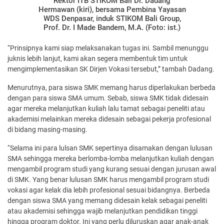
Rektor ITB STIKOM Bali Dr. Dadang
Hermawan (kiri), bersama Pembina Yayasan
WDS Denpasar, induk STIKOM Bali Group,
Prof. Dr. I Made Bandem, M.A. (Foto: ist.)
“Prinsipnya kami siap melaksanakan tugas ini. Sambil menunggu
juknis lebih lanjut, kami akan segera membentuk tim untuk
mengimplementasikan SK Dirjen Vokasi tersebut,” tambah Dadang.
Menurutnya, para siswa SMK memang harus diperlakukan berbeda
dengan para siswa SMA umum. Sebab, siswa SMK tidak didesain
agar mereka melanjutkan kuliah lalu tamat sebagai peneliti atau
akademisi melainkan mereka didesain sebagai pekerja profesional
di bidang masing-masing.
“Selama ini para lulsan SMK sepertinya disamakan dengan lulusan
SMA sehingga mereka berlomba-lomba melanjutkan kuliah dengan
mengambil program studi yang kurang sesuai dengan jurusan awal
di SMK. Yang benar lulusan SMK harus mengambil program studi
vokasi agar kelak dia lebih profesional sesuai bidangnya. Berbeda
dengan siswa SMA yang memang didesain kelak sebagai peneliti
atau akademisi sehingga wajib melanjutkan pendidikan tinggi
hingga program doktor. Ini yang perlu diluruskan agar anak-anak