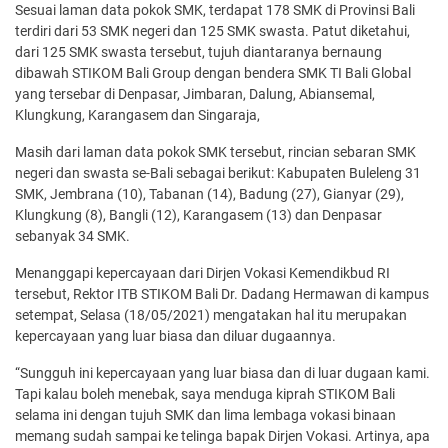
Sesuai laman data pokok SMK, terdapat 178 SMK di Provinsi Bali
terdiri dari 53 SMK negeri dan 125 SMK swasta. Patut diketahui,
dari 125 SMK swasta tersebut, tujuh diantaranya bernaung
dibawah STIKOM Bali Group dengan bendera SMK TI Bali Global
yang tersebar di Denpasar, Jimbaran, Dalung, Abiansemal,
Klungkung, Karangasem dan Singaraja,
Masih dari laman data pokok SMK tersebut, rincian sebaran SMK
negeri dan swasta se-Bali sebagai berikut: Kabupaten Buleleng 31
SMK, Jembrana (10), Tabanan (14), Badung (27), Gianyar (29),
Klungkung (8), Bangli (12), Karangasem (13) dan Denpasar
sebanyak 34 SMK.
Menanggapi kepercayaan dari Dirjen Vokasi Kemendikbud RI
tersebut, Rektor ITB STIKOM Bali Dr. Dadang Hermawan di kampus
setempat, Selasa (18/05/2021) mengatakan hal itu merupakan
kepercayaan yang luar biasa dan diluar dugaannya.
“Sungguh ini kepercayaan yang luar biasa dan di luar dugaan kami.
Tapi kalau boleh menebak, saya menduga kiprah STIKOM Bali
selama ini dengan tujuh SMK dan lima lembaga vokasi binaan
memang sudah sampai ke telinga bapak Dirjen Vokasi. Artinya, apa