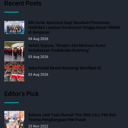
Recent Posts
BRI Gelar Apresiasi bagi Nasabah Pensiunan,
Hadirkan Layanan Kesehatan hingga Bazar UMKM
di Denpasar
04 Aug 2026
Sekda Suyasa, “Disiplin dan Motivasi Kunci
Kesuksesan Paskibraka Buleleng”
03 Aug 2026
Batu Pulaki Resmi Kantongi Sertifikat IG
03 Aug 2026
Editor’s Pick
Sukses Jadi Tuan Rumah The 20th CAJ, PWI Bali
Terima Penghargaan PWI Pusat
23 Nov 2022