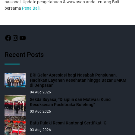
nasional. Update pengetahuan & wawasan anda tentang Bali
bersama
Pena Bali
.
Recent Posts
BRI Gelar Apresiasi bagi Nasabah Pensiunan,
Hadirkan Layanan Kesehatan hingga Bazar UMKM
di Denpasar
04 Aug 2026
Sekda Suyasa, “Disiplin dan Motivasi Kunci
Kesuksesan Paskibraka Buleleng”
03 Aug 2026
Batu Pulaki Resmi Kantongi Sertifikat IG
03 Aug 2026