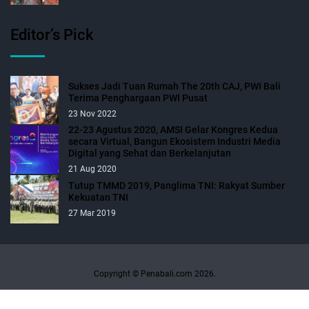
Editor’s Pick
Sukses Jadi Tuan Rumah The 20th CAJ, PWI Bali
Terima Penghargaan PWI Pusat
23 Nov 2022
22-23 Agustus 2020, AMSI Gelar Kongres Kedua
secara Virtual, Bangun Ekosistem Industri Media
Digital yang Sehat dan Berkelanjutan
21 Aug 2020
Tutup TMMD 2019, Panglima TNI: Rakyat Sumber
Kekuatan TNI
27 Mar 2019
Copyright © Penabali.com 2026.