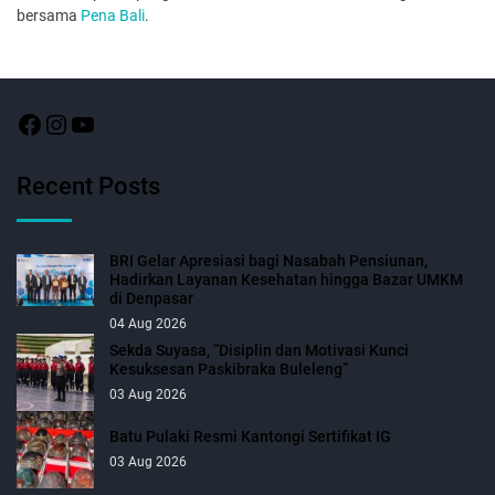
bersama
Pena Bali
.
Recent Posts
BRI Gelar Apresiasi bagi Nasabah Pensiunan,
Hadirkan Layanan Kesehatan hingga Bazar UMKM
di Denpasar
04 Aug 2026
Sekda Suyasa, “Disiplin dan Motivasi Kunci
Kesuksesan Paskibraka Buleleng”
03 Aug 2026
Batu Pulaki Resmi Kantongi Sertifikat IG
03 Aug 2026