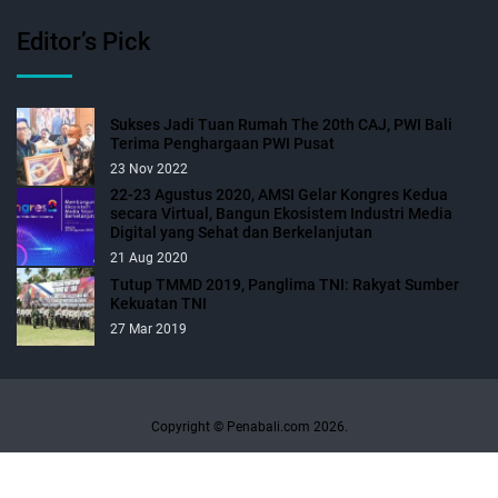
Editor’s Pick
Sukses Jadi Tuan Rumah The 20th CAJ, PWI Bali
Terima Penghargaan PWI Pusat
23 Nov 2022
22-23 Agustus 2020, AMSI Gelar Kongres Kedua
secara Virtual, Bangun Ekosistem Industri Media
Digital yang Sehat dan Berkelanjutan
21 Aug 2020
Tutup TMMD 2019, Panglima TNI: Rakyat Sumber
Kekuatan TNI
27 Mar 2019
Copyright © Penabali.com 2026.