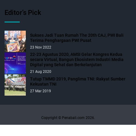
Editor’s Pick
Sukses Jadi Tuan Rumah The 20th CAJ, PWI Bali
Terima Penghargaan PWI Pusat
23 Nov 2022
22-23 Agustus 2020, AMSI Gelar Kongres Kedua
secara Virtual, Bangun Ekosistem Industri Media
Digital yang Sehat dan Berkelanjutan
21 Aug 2020
Tutup TMMD 2019, Panglima TNI: Rakyat Sumber
Kekuatan TNI
27 Mar 2019
Copyright © Penabali.com 2026.