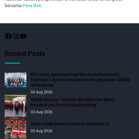
bersama
Pena Bali
.
Recent Posts
BRI Gelar Apresiasi bagi Nasabah Pensiunan,
Hadirkan Layanan Kesehatan hingga Bazar UMKM
di Denpasar
04 Aug 2026
Sekda Suyasa, “Disiplin dan Motivasi Kunci
Kesuksesan Paskibraka Buleleng”
03 Aug 2026
Batu Pulaki Resmi Kantongi Sertifikat IG
03 Aug 2026