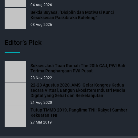
04 Aug 2026
Sekda Suyasa, “Disiplin dan Motivasi Kunci
Kesuksesan Paskibraka Buleleng”
03 Aug 2026
Editor’s Pick
Sukses Jadi Tuan Rumah The 20th CAJ, PWI Bali
Terima Penghargaan PWI Pusat
23 Nov 2022
22-23 Agustus 2020, AMSI Gelar Kongres Kedua
secara Virtual, Bangun Ekosistem Industri Media
Digital yang Sehat dan Berkelanjutan
21 Aug 2020
Tutup TMMD 2019, Panglima TNI: Rakyat Sumber
Kekuatan TNI
27 Mar 2019