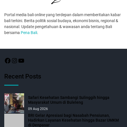
Portal media bali online yang terdepan dalam memberitakan kabar
bali terkini. Berita politik sosial budaya, ekonomi bisnis, regional &
nasional. Update pengetahuan & wawasan anda tentang Bali
bersama
Pena Bali
.
Recent Posts
Safari Kesehatan Sambangi Sulinggih hingga
Masyarakat Umum di Buleleng
09 Aug 2026
BRI Gelar Apresiasi bagi Nasabah Pensiunan,
Hadirkan Layanan Kesehatan hingga Bazar UMKM
di Denpasar