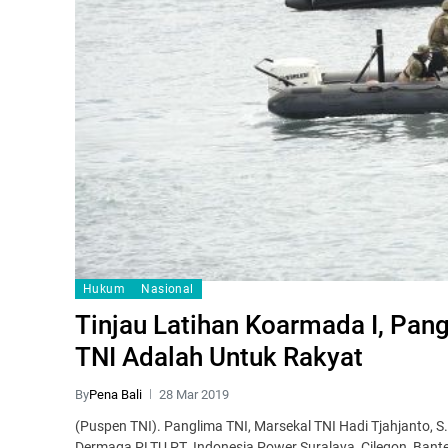
Hukum
Nasional
Tinjau Latihan Koarmada I, Pang
TNI Adalah Untuk Rakyat
By
Pena Bali
28 Mar 2019
(Puspen TNI). Panglima TNI, Marsekal TNI Hadi Tjahjanto, S
Dermaga PLTU PT. Indonesia Power Suralaya, Cilegon, Bante