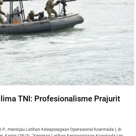
lima TNI: Profesionalisme Prajurit
.I.P., meninjau Latihan Kesiapsiagaan Operasional Koarmada I, di
n, Kamis (28/3). “Kegiatan Latihan Kesiapsiagaan Koarmada I ini