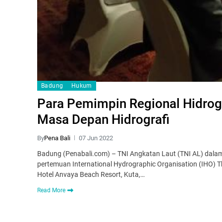
Badung
Hukum
Para Pemimpin Regional Hidrogr
Masa Depan Hidrografi
By
Pena Bali
07 Jun 2022
Badung (Penabali.com) – TNI Angkatan Laut (TNI AL) dalam 
pertemuan International Hydrographic Organisation (IHO) Th
Hotel Anvaya Beach Resort, Kuta,…
Read More