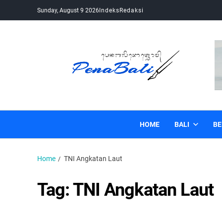
Sunday, August 9 2026
Indeks
Redaksi
Pena Bali
Kabar Bali Terkini, Media Bali, Berita Bali
HOME
BALI
BE
Home
TNI Angkatan Laut
Tag:
TNI Angkatan Laut