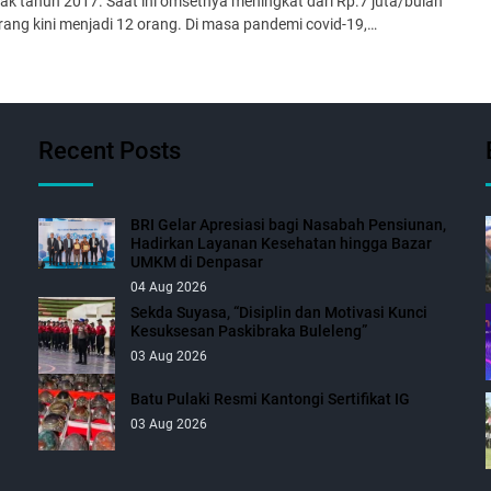
 tahun 2017. Saat ini omsetnya meningkat dari Rp.7 juta/bulan
rang kini menjadi 12 orang. Di masa pandemi covid-19,…
Recent Posts
BRI Gelar Apresiasi bagi Nasabah Pensiunan,
Hadirkan Layanan Kesehatan hingga Bazar
UMKM di Denpasar
04 Aug 2026
Sekda Suyasa, “Disiplin dan Motivasi Kunci
Kesuksesan Paskibraka Buleleng”
03 Aug 2026
Batu Pulaki Resmi Kantongi Sertifikat IG
03 Aug 2026