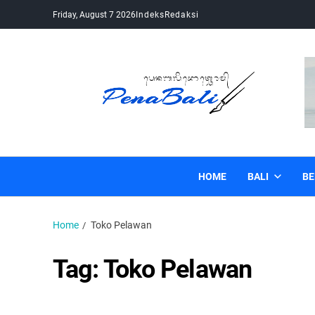
Friday, August 7 2026
Indeks
Redaksi
Pena Bali
Kabar Bali Terkini, Media Bali, Berita Bali
HOME
BALI
BE
Home
Toko Pelawan
Tag:
Toko Pelawan