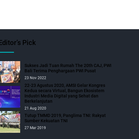
Editor’s Pick
Sukses Jadi Tuan Rumah The 20th CAJ, PWI
Bali Terima Penghargaan PWI Pusat
23 Nov 2022
22-23 Agustus 2020, AMSI Gelar Kongres
Kedua secara Virtual, Bangun Ekosistem
Industri Media Digital yang Sehat dan
Berkelanjutan
21 Aug 2020
Tutup TMMD 2019, Panglima TNI: Rakyat
Sumber Kekuatan TNI
27 Mar 2019