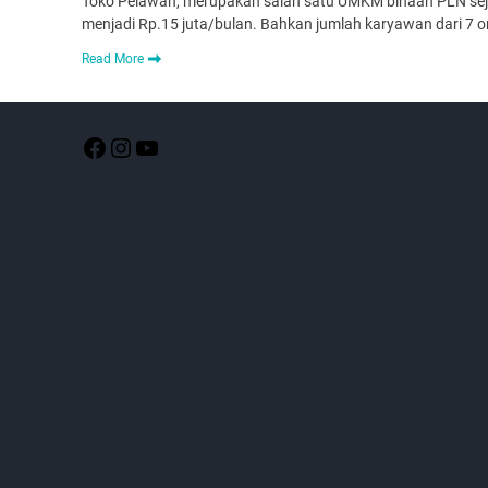
Toko Pelawan, merupakan salah satu UMKM binaan PLN sejak
menjadi Rp.15 juta/bulan. Bahkan jumlah karyawan dari 7 o
Read More