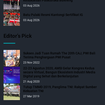
Kesuksesan Paskibraka Buleleng”
03 Aug 2026
Batu Pulaki Resmi Kantongi Sertifikat IG
03 Aug 2026
Editor’s Pick
Sukses Jadi Tuan Rumah The 20th CAJ, PWI Bali
Terima Penghargaan PWI Pusat
23 Nov 2022
22-23 Agustus 2020, AMSI Gelar Kongres Kedua
secara Virtual, Bangun Ekosistem Industri Media
Digital yang Sehat dan Berkelanjutan
21 Aug 2020
Tutup TMMD 2019, Panglima TNI: Rakyat Sumber
Kekuatan TNI
27 Mar 2019