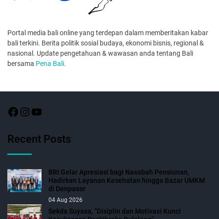
Portal media bali online yang terdepan dalam memberitakan kabar
bali terkini. Berita politik sosial budaya, ekonomi bisnis, regional &
nasional. Update pengetahuan & wawasan anda tentang Bali
bersama
Pena Bali
.
Recent Posts
BRI Gelar Apresiasi bagi Nasabah Pensiunan,
Hadirkan Layanan Kesehatan hingga Bazar UMKM
di Denpasar
04 Aug 2026
Sekda Suyasa, “Disiplin dan Motivasi Kunci