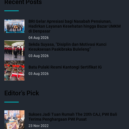
Recent Posts
BRI Gelar Apresiasi bagi Nasabah Pensiunan,
Hadirkan Layanan Kesehatan hingga Bazar UMKM
di Denpasar
04 Aug 2026
Sekda Suyasa, “Disiplin dan Motivasi Kunci
Kesuksesan Paskibraka Buleleng”
03 Aug 2026
Batu Pulaki Resmi Kantongi Sertifikat IG
03 Aug 2026
Editor’s Pick
Sukses Jadi Tuan Rumah The 20th CAJ, PWI Bali
Terima Penghargaan PWI Pusat
23 Nov 2022