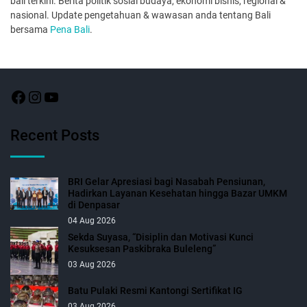
bali terkini. Berita politik sosial budaya, ekonomi bisnis, regional &
nasional. Update pengetahuan & wawasan anda tentang Bali
bersama
Pena Bali
.
Recent Posts
BRI Gelar Apresiasi bagi Nasabah Pensiunan,
Hadirkan Layanan Kesehatan hingga Bazar UMKM
di Denpasar
04 Aug 2026
Sekda Suyasa, “Disiplin dan Motivasi Kunci
Kesuksesan Paskibraka Buleleng”
03 Aug 2026
Batu Pulaki Resmi Kantongi Sertifikat IG
03 Aug 2026