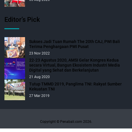
Editor’s Pick
Sukses Jadi Tuan Rumah The 20th CAJ, PWI Bali
Terima Penghargaan PWI Pusat
23 Nov 2022
22-23 Agustus 2020, AMSI Gelar Kongres Kedua
secara Virtual, Bangun Ekosistem Industri Media
Digital yang Sehat dan Berkelanjutan
21 Aug 2020
Tutup TMMD 2019, Panglima TNI: Rakyat Sumber
Kekuatan TNI
27 Mar 2019
Copyright © Penabali.com 2026.