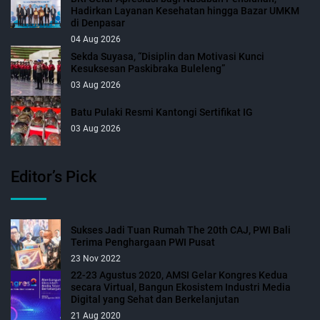
Hadirkan Layanan Kesehatan hingga Bazar UMKM
di Denpasar
04 Aug 2026
Sekda Suyasa, “Disiplin dan Motivasi Kunci
Kesuksesan Paskibraka Buleleng”
03 Aug 2026
Batu Pulaki Resmi Kantongi Sertifikat IG
03 Aug 2026
Editor’s Pick
Sukses Jadi Tuan Rumah The 20th CAJ, PWI Bali
Terima Penghargaan PWI Pusat
23 Nov 2022
22-23 Agustus 2020, AMSI Gelar Kongres Kedua
secara Virtual, Bangun Ekosistem Industri Media
Digital yang Sehat dan Berkelanjutan
21 Aug 2020