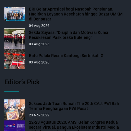
BRI Gelar Apresiasi bagi Nasabah Pensiunan,
Hadirkan Layanan Kesehatan hingga Bazar UMKM
di Denpasar
04 Aug 2026
Sekda Suyasa, “Disiplin dan Motivasi Kunci
Kesuksesan Paskibraka Buleleng”
03 Aug 2026
Batu Pulaki Resmi Kantongi Sertifikat IG
03 Aug 2026
Editor’s Pick
Sukses Jadi Tuan Rumah The 20th CAJ, PWI Bali
Terima Penghargaan PWI Pusat
23 Nov 2022
22-23 Agustus 2020, AMSI Gelar Kongres Kedua
secara Virtual, Bangun Ekosistem Industri Media