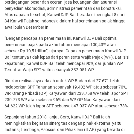
perdagangan besar dan eceran, jasa keuangan dan asuransi,
penyedian akomodasi, administrasi pemerintah dan konstruksi.
Atas capaian tersebut, Kanwil DJP Bali berada di peringkat 8 dari
34 Kanwil Pajak se-Indonesia dalam hal penerimaan pajak hingga
awal bulan Desember ini.
“Dengan pencapaian penerimaan ini, Kanwil DJP Bali optimis
penerimaan pajak pada akhir tahun mencapai 100,43% atau
sebesar Rp 10,5 trilliun”, ujarnya. Capaian penerimaan Kanwil DJP
Bali tentunya tidak lepas dari peran serta Wajib Pajak (WP). Dari sisi
kepatuhan, Kanwil DJP Bali telah mencapai 90%, dari jumlah WP
Terdaftar Wajib SPT yaitu sebanyak 332.051 WP.
Rincian realisasinya adalah untuk WP Badan dari 27.671 telah
melaporkan SPT Tahunan sebanyak 19.402 WP atau sebesar 70%,
WP. Orang Pribadi (OP) Karyawan dari 239.758 WP telah lapor SPT
230.773 WP atau sebesar 96% dan WP OP Non Karyawan dari
64.622 WP telah lapor SPT sebanyak 47.037 WP atau sebesar 73%.
Sepanjang tahun 2018, lanjut Goro, Kanwil DJP Bali telah
meningkatkan kegiatan sinergitas dengan pihak eksternal yaitu
Instansi, Lembaga, Asosiasi dan Pihak lain (ILAP) yang berada di