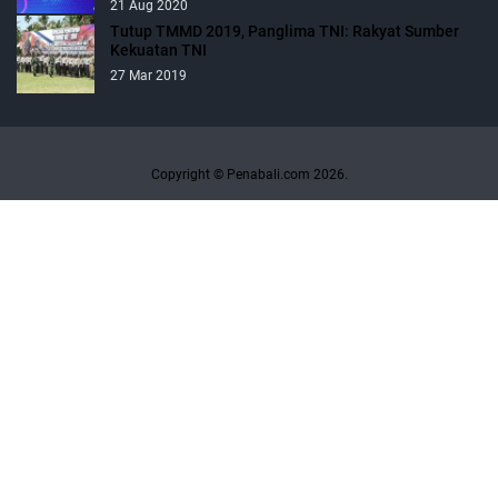
21 Aug 2020
Tutup TMMD 2019, Panglima TNI: Rakyat Sumber
Kekuatan TNI
27 Mar 2019
Copyright © Penabali.com 2026.