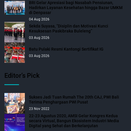
BRI Gelar Apresiasi bagi Nasabah Pensiunan,
Hadirkan Layanan Kesehatan hingga Bazar UMKM
di Denpasar
04 Aug 2026
Sekda Suyasa, “Disiplin dan Motivasi Kunci
Kesuksesan Paskibraka Buleleng”
03 Aug 2026
Batu Pulaki Resmi Kantongi Sertifikat IG
03 Aug 2026
Editor’s Pick
Sukses Jadi Tuan Rumah The 20th CAJ, PWI Bali
Terima Penghargaan PWI Pusat
23 Nov 2022
22-23 Agustus 2020, AMSI Gelar Kongres Kedua
secara Virtual, Bangun Ekosistem Industri Media
Digital yang Sehat dan Berkelanjutan