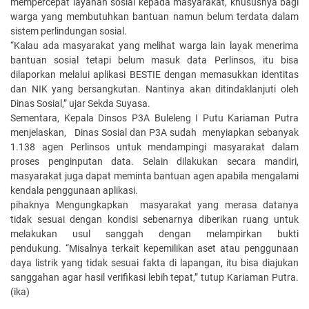
mempercepat layanan sosial kepada masyarakat, khususnya bagi
warga yang membutuhkan bantuan namun belum terdata dalam
sistem perlindungan sosial.
“Kalau ada masyarakat yang melihat warga lain layak menerima
bantuan sosial tetapi belum masuk data Perlinsos, itu bisa
dilaporkan melalui aplikasi BESTIE dengan memasukkan identitas
dan NIK yang bersangkutan. Nantinya akan ditindaklanjuti oleh
Dinas Sosial,” ujar Sekda Suyasa.
Sementara, Kepala Dinsos P3A Buleleng I Putu Kariaman Putra
menjelaskan, Dinas Sosial dan P3A sudah menyiapkan sebanyak
1.138 agen Perlinsos untuk mendampingi masyarakat dalam
proses penginputan data. Selain dilakukan secara mandiri,
masyarakat juga dapat meminta bantuan agen apabila mengalami
kendala penggunaan aplikasi.
pihaknya Mengungkapkan masyarakat yang merasa datanya
tidak sesuai dengan kondisi sebenarnya diberikan ruang untuk
melakukan usul sanggah dengan melampirkan bukti
pendukung. “Misalnya terkait kepemilikan aset atau penggunaan
daya listrik yang tidak sesuai fakta di lapangan, itu bisa diajukan
sanggahan agar hasil verifikasi lebih tepat,” tutup Kariaman Putra.
(ika)