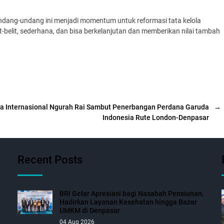
ndang-undang ini menjadi momentum untuk reformasi tata kelola
lit-belit, sederhana, dan bisa berkelanjutan dan memberikan nilai tambah
a Internasional Ngurah Rai Sambut Penerbangan Perdana Garuda
→
Indonesia Rute London-Denpasar
Recent Posts
BRI Gelar Apresiasi bagi Nasabah Pensiunan,
Hadirkan Layanan Kesehatan hingga Bazar
UMKM di Denpasar
04 Aug 2026