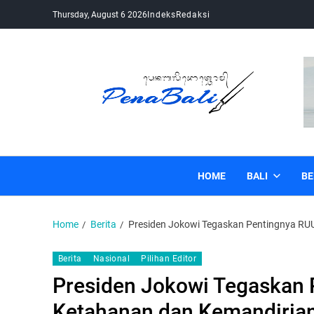
Thursday, August 6 2026
Indeks
Redaksi
Pena Bali
Kabar Bali Terkini, Media Bali, Berita Bali
HOME
BALI
BE
Home
Berita
Presiden Jokowi Tegaskan Pentingnya RUU
Berita
Nasional
Pilihan Editor
Presiden Jokowi Tegaskan 
Ketahanan dan Kemandirian