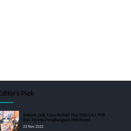
Editor’s Pick
Sukses Jadi Tuan Rumah The 20th CAJ, PWI
Bali Terima Penghargaan PWI Pusat
23 Nov 2022