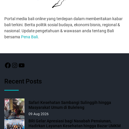
Portal media bali online yang terdepan dalam memberitakan kabar
bali terkini. Berita politik sosial budaya, ekonomi bisnis, regional &
nasional. Update pengetahuan & wawasan anda tentang Bali
bersama
Pena Bali
.
Recent Posts
Safari Kesehatan Sambangi Sulinggih hingga
Masyarakat Umum di Buleleng
09 Aug 2026
BRI Gelar Apresiasi bagi Nasabah Pensiunan,
Hadirkan Layanan Kesehatan hingga Bazar UMKM