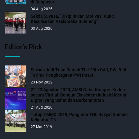
di Denpasar
04 Aug 2026
Sekda Suyasa, “Disiplin dan Motivasi Kunci
Kesuksesan Paskibraka Buleleng”
03 Aug 2026
Editor’s Pick
Sukses Jadi Tuan Rumah The 20th CAJ, PWI Bali
Terima Penghargaan PWI Pusat
23 Nov 2022
22-23 Agustus 2020, AMSI Gelar Kongres Kedua
secara Virtual, Bangun Ekosistem Industri Media
Digital yang Sehat dan Berkelanjutan
21 Aug 2020
Tutup TMMD 2019, Panglima TNI: Rakyat Sumber
Kekuatan TNI
27 Mar 2019